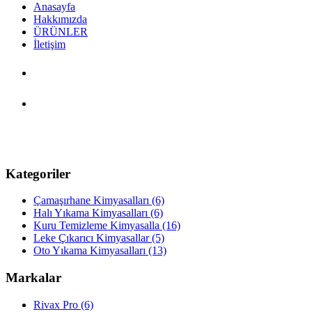
Anasayfa
Hakkımızda
ÜRÜNLER
İletişim
PDF Katalog
Ürünler
Kategoriler
Çamaşırhane Kimyasalları
(6)
Halı Yıkama Kimyasalları
(6)
Kuru Temizleme Kimyasalla
(16)
Leke Çıkarıcı Kimyasallar
(5)
Oto Yıkama Kimyasalları
(13)
Markalar
Rivax Pro
(6)