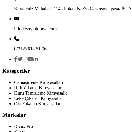
Karadeniz Mahallesi 1148 Sokak No:78 Gaziosmanpaşa/ İS
info@soylukimya.com
0(212) 618 51 96
Kategoriler
Çamaşırhane Kimyasalları
Halı Yıkama Kimyasalları
Kuru Temizleme Kimyasalla
Leke Çıkarıcı Kimyasallar
Oto Yıkama Kimyasalları
Markalar
Rivax Pro
Rivax