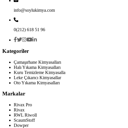
info@soylukimya.com
0(212) 618 51 96
Kategoriler
Çamaşırhane Kimyasalları
Halı Yıkama Kimyasalları
Kuru Temizleme Kimyasalla
Leke Çıkarıcı Kimyasallar
Oto Yıkama Kimyasalları
Markalar
Rivax Pro
Rivax
RWL Riwoll
ScaumStoff
Dowper