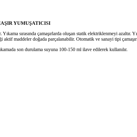
 ÇAMAŞIR YUMUŞATICISI
r. Yıkama sırasında çamaşırlarda oluşan statik elektriklenmeyi azaltır.
iği aktif maddeler doğada parçalanabilir. Otomatik ve sanayi tipi çamaş
mada son durulama suyuna 100-150 ml ilave edilerek kullanılır.