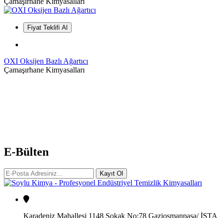
Çamaşırhane Kimyasalları
Fiyat Teklifi Al
OXI Oksijen Bazlı Ağartıcı
Çamaşırhane Kimyasalları
E-Bülten
Kayıt Ol
Karadeniz Mahallesi 1148 Sokak No:78 Gaziosmanpaşa/ İS