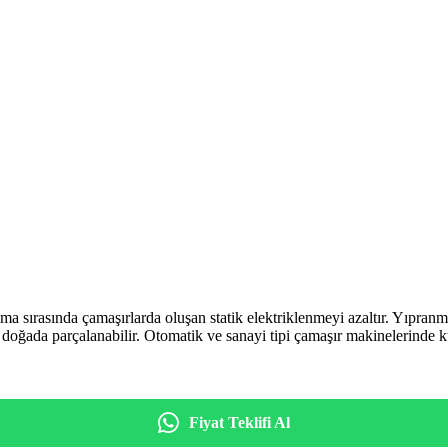
ama sırasında çamaşırlarda oluşan statik elektriklenmeyi azaltır. Yıpra
r doğada parçalanabilir. Otomatik ve sanayi tipi çamaşır makinelerinde
Fiyat Teklifi Al