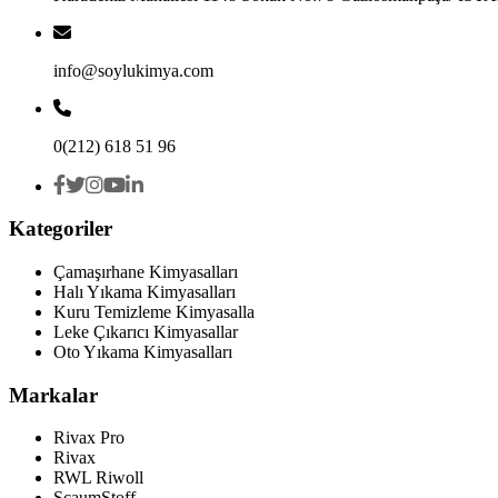
info@soylukimya.com
0(212) 618 51 96
Kategoriler
Çamaşırhane Kimyasalları
Halı Yıkama Kimyasalları
Kuru Temizleme Kimyasalla
Leke Çıkarıcı Kimyasallar
Oto Yıkama Kimyasalları
Markalar
Rivax Pro
Rivax
RWL Riwoll
ScaumStoff